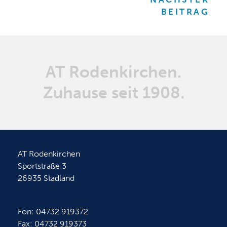
BEITRAG
AT Rodenkirchen.
Zuhause seit 1908.
AT Rodenkirchen
Sportstraße 3
26935 Stadland
Fon: 04732 919372
Fax: 04732 919373